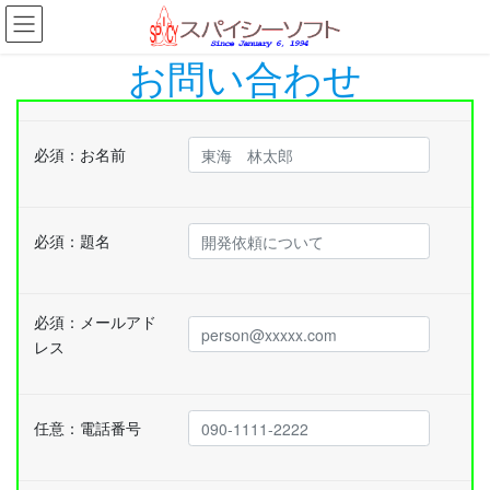
コ
ナ
ン
ビ
テ
ゲ
お問い合わせ
ン
ー
ツ
シ
へ
ョ
ス
ン
必須：
お名前
キ
に
ッ
移
プ
動
必須：
題名
必須：
メールアド
レス
任意：
電話番号